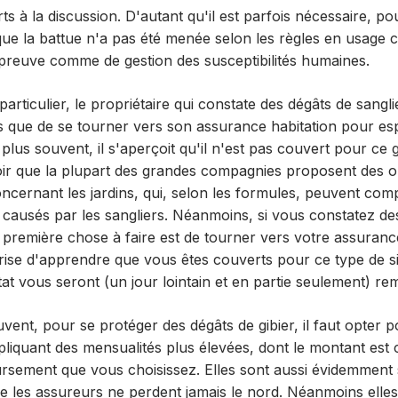
ts à la discussion. D'autant qu'il est parfois nécessaire, po
ue la battue n'a pas été menée selon les règles en usage c
preuve comme de gestion des susceptibilités humaines.
articulier, le propriétaire qui constate des dégâts de sangli
s que de se tourner vers son assurance habitation pour es
 plus souvent, il s'aperçoit qu'il n'est pas couvert pour ce g
voir que la plupart des grandes compagnies proposent des o
cernant les jardins, qui, selon les formules, peuvent com
s causés par les sangliers. Néanmoins, si vous constatez de
la première chose à faire est de tourner vers votre assuran
rise d'apprendre que vous êtes couverts pour ce type de sin
tat vous seront (un jour lointain et en partie seulement) r
uvent, pour se protéger des dégâts de gibier, il faut opter 
liquant des mensualités plus élevées, dont le montant est c
rsement que vous choisissez. Elles sont aussi évidemment
e les assureurs ne perdent jamais le nord. Néanmoins elle