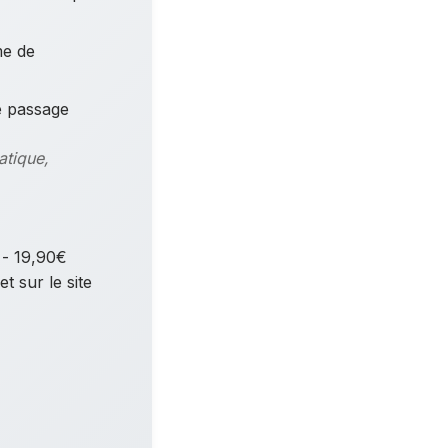
me de
e passage
atique,
 - 19,90€
t sur le site