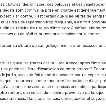
 des clôtures, des grillages, des pelouses et des végétaux 
es dégâts sont commis, la prise en charge est généralemen
expert. Par contre, il est certain que si les visites de sangli
et les frais de réparation trop fréquents, il est fort possib
afin de réduire les risques d'intrusion. A défaut, elle se ré
sations ou de résilier purement et simplement le contrat.
enforcer sa clôture ou son grillage, même si on possède un
 arriver quelques (rares) cas où l'assurance, après l'intrusi
ne partie des frais d'installation de notre dispositif. Encore
 le jardin, les avoir fait d'abord constater par un expert 
fin que l'assurance comprenne bien l'importance d'agir pr
squ'à ce jour, une assurance n'a jamais accepté de partici
 notre renfort, que ce soit de manière préventive ou lorsque 
es nuisances. Dans tous les cas, contactez-les et soyez pe